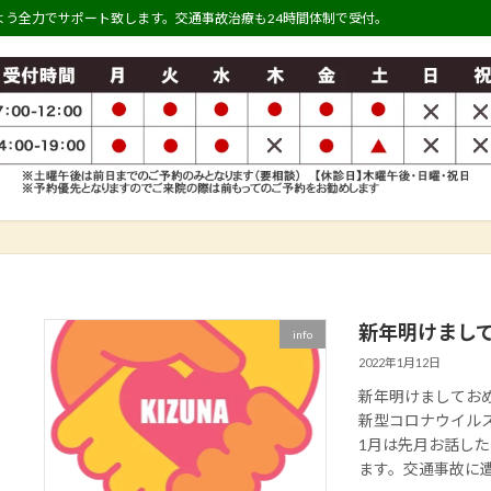
う全力でサポート致します。交通事故治療も24時間体制で受付。
新年明けまし
info
2022年1月12日
新年明けましてお
新型コロナウイル
1月は先月お話し
ます。交通事故に遭っ