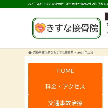
コ
ナ
みどり市の「きずな接骨院」は患者様が健康な生活を送れるよ
ン
ビ
テ
ゲ
ン
ー
ツ
シ
へ
ョ
ス
ン
キ
に
ッ
移
交通事故治療ならきずな接骨院
2024年10月
プ
動
HOME
料金・アクセス
交通事故治療