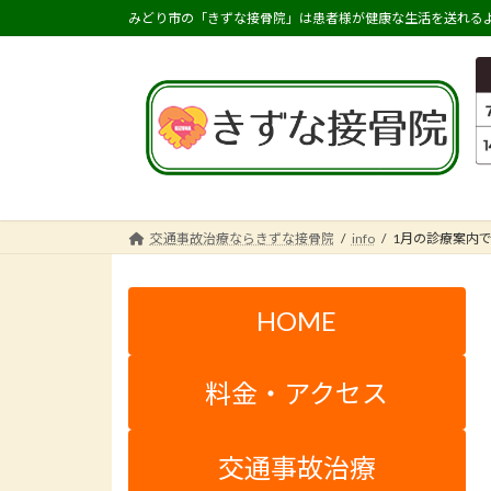
コ
ナ
みどり市の「きずな接骨院」は患者様が健康な生活を送れるよ
ン
ビ
テ
ゲ
ン
ー
ツ
シ
へ
ョ
ス
ン
キ
に
ッ
移
交通事故治療ならきずな接骨院
info
1月の診療案内
プ
動
HOME
料金・アクセス
交通事故治療