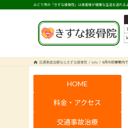
コ
ナ
みどり市の「きずな接骨院」は患者様が健康な生活を送れるよ
ン
ビ
テ
ゲ
ン
ー
ツ
シ
へ
ョ
ス
ン
キ
に
ッ
移
交通事故治療ならきずな接骨院
info
8月の診療案内
プ
動
HOME
料金・アクセス
交通事故治療